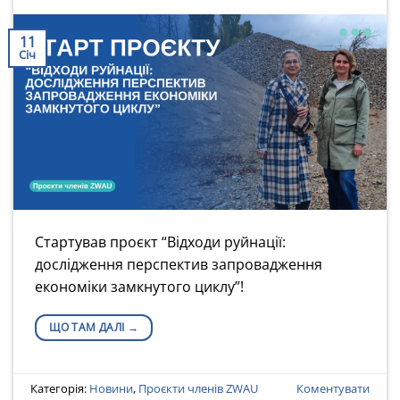
11
Січ
Стартував проєкт “Відходи руйнації:
дослідження перспектив запровадження
економіки замкнутого циклу”!
ЩО ТАМ ДАЛІ
→
Категорія:
Новини
,
Проєкти членів ZWAU
Коментувати