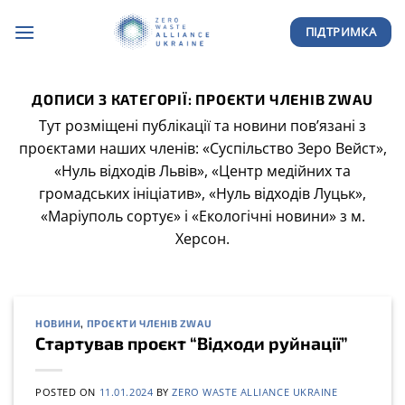
Skip
ПІДТРИМКА
to
content
ДОПИСИ З КАТЕГОРІЇ:
ПРОЄКТИ ЧЛЕНІВ ZWAU
Тут розміщені публікації та новини пов’язані з
проєктами наших членів: «Суспільство Зеро Вейст»,
«Нуль відходів Львів», «Центр медійних та
громадських ініціатив», «Нуль відходів Луцьк»,
«Маріуполь сортує» і «Екологічні новини» з м.
Херсон.
НОВИНИ
,
ПРОЄКТИ ЧЛЕНІВ ZWAU
Стартував проєкт “Відходи руйнації”
POSTED ON
11.01.2024
BY
ZERO WASTE ALLIANCE UKRAINE