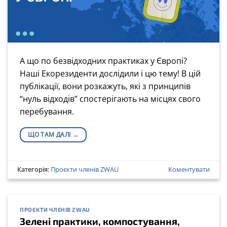
А що по безвідходних практиках у Європі?
Наші Екорезиденти дослідили і цю тему! В цій
публікації, вони розкажуть, які з принципів
“нуль відходів” спостерігають на місцях свого
перебування.
ЩО ТАМ ДАЛІ
→
Категорія:
Проєкти членів ZWAU
Коментувати
ПРОЄКТИ ЧЛЕНІВ ZWAU
Зелені практики, компостування,