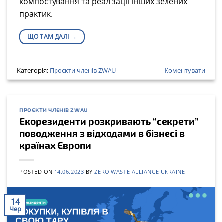
компостування та реалізації інших зелених
практик.
ЩО ТАМ ДАЛІ
→
Категорія:
Проєкти членів ZWAU
Коментувати
ПРОЄКТИ ЧЛЕНІВ ZWAU
Екорезиденти розкривають “секрети”
поводження з відходами в бізнесі в
країнах Європи
POSTED ON
14.06.2023
BY
ZERO WASTE ALLIANCE UKRAINE
14
Чер