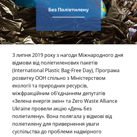
Без Поліетилену
3 липня 2019 року з нагоди Міжнародного дня
відмови від поліетиленових пакетів
(International Plastic Bag-Free Day), Програма
розвитку ООН спільно з Міністерством
екології та природних ресурсів,
міжфракційним об’єднанням депутатів
«
Зелена енергія змін
»
та Zero Waste Alliance
Ukraine провели акцію «День без
поліетилену». Вона полягала у відмові від
поліетилену для привернення уваги
суспільства до проблеми надмірного