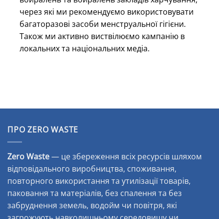
через які ми рекомендуємо використовувати
багаторазові засоби менструальної гігієни.
Також ми активно виствілюємо кампанію в
локальних та національних медіа.
ПРО ZERO WASTE
Zero Waste
— це збереження всіх ресурсів шляхом
відповідального виробництва, споживання,
повторного використання та утилізації товарів,
паковання та матеріалів, без спалення та без
забруднення земель, водойм чи повітря, які
загрожують навколишньому середовищу чи