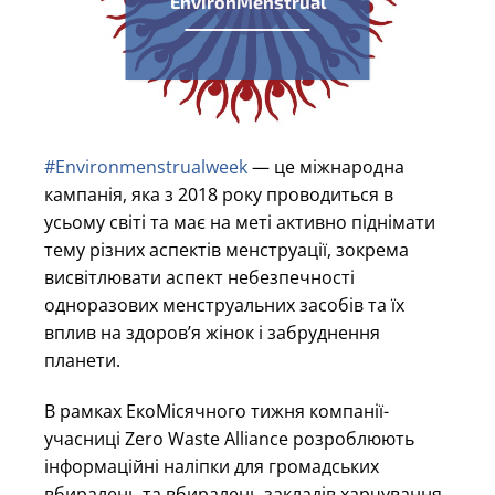
EnvironMenstrual
#Еnvironmenstrualweek
— це міжнародна
кампанія, яка з 2018 року проводиться в
усьому світі та має на меті активно піднімати
тему різних аспектів менструації, зокрема
висвітлювати аспект небезпечності
одноразових менструальних засобів та їх
вплив на здоров’я жінок і забруднення
планети.
В рамках ЕкоМісячного тижня компанії-
учасниці Zero Waste Alliance розроблюють
інформаційні наліпки для громадських
вбиралень та вбиралень закладів харчування,