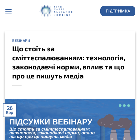
Skip
ПІДТРИМКА
to
content
ВЕБІНАРИ
Що стоїть за
сміттєспалюванням: технологія,
законодавчі норми, вплив та що
про це пишуть медіа
26
Бер