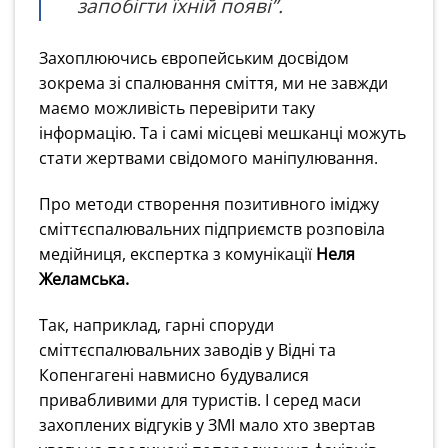
запобігти їхній появі”.
Захоплюючись європейським досвідом
зокрема зі спалювання сміття, ми не завжди
маємо можливість перевірити таку
інформацію. Та і самі місцеві мешканці можуть
стати жертвами свідомого маніпулювання.
Про методи створення позитивного іміджу
сміттєспалювальних підприємств розповіла
медійниця, експертка з комунікації
Неля
Желамська.
Так, наприклад, гарні споруди
сміттєспалювальних заводів у Відні та
Копенгагені навмисно будувалися
привабливими для туристів. І серед маси
захоплених відгуків у ЗМІ мало хто звертав