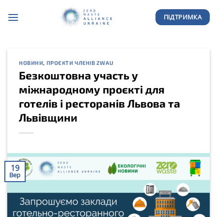
Skip
ПІДТРИМКА
to
content
НОВИНИ
,
ПРОЄКТИ ЧЛЕНІВ ZWAU
Безкоштовна участь у
міжнародному проєкті для
готелів і ресторанів Львова та
Львівщини
19
Вер