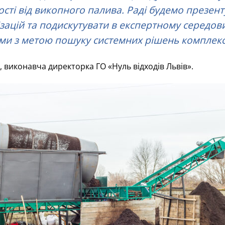
ті від викопного палива. Раді будемо презент
зацій та подискутувати в експертному середов
ами з метою пошуку системних рішень комплек
, виконавча директорка ГО «Нуль відходів Львів».