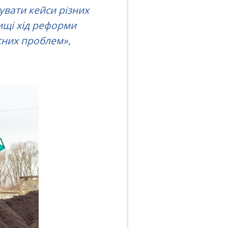
увати кейси різних
ищі хід реформи
сних проблем
»,