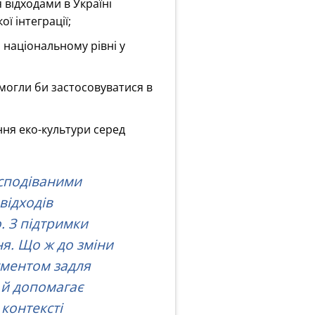
 відходами в Україні
ї інтеграції;
 національному рівні у
 могли би застосовуватися в
ння еко-культури серед
есподіваними
відходів
. З підтримки
ня. Що ж до зміни
рументом задля
 й допомагає
 контексті