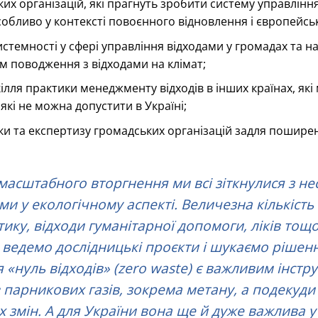
их організацій, які прагнуть зробити систему управління
обливо у контексті повоєнного відновлення і європейсько
стемності у сфері управління відходами у громадах та на
ом поводження з відходами на клімат;
ілля практики менеджменту відходів в інших країнах, які
, які не можна допустити в Україні;
ки та експертизу громадських організацій задля пошире
асштабного вторгнення ми всі зіткнулися з н
и у екологічному аспекті. Величезна кількість 
ику, відходи гуманітарної допомоги, ліків тощо
и ведемо дослідницькі проєкти і шукаємо рішен
ія «нуль відходів» (zero waste) є важливим інст
парникових газів, зокрема метану, а подекуди
 змін. А для України вона ще й дуже важлива у