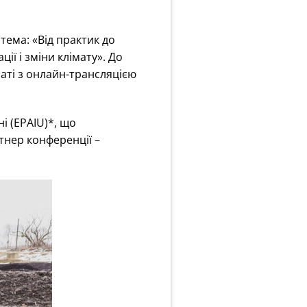
тема: «Від практик до
ії і зміни клімату». До
маті з онлайн-трансляцією
ні (EPAIU)*, що
тнер конференції –