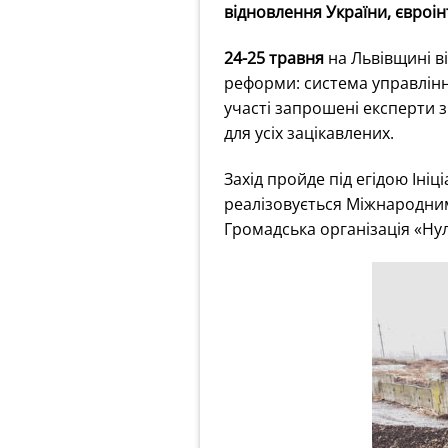
відновлення України, євроінт
24-25 травня
на Львівщині ві
реформи: система управління
участі запрошені експерти з
для усіх зацікавлених.
Захід пройде під егідою Ініц
реалізовується Міжнародним
Громадська організація «Нул