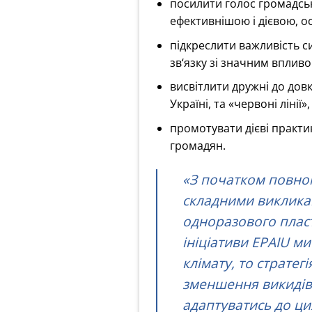
посилити голос громадськ
ефективнішою і дієвою, ос
підкреслити важливість си
зв‘язку зі значним вплив
висвітлити дружні до довк
Україні, та «червоні лінії»
промотувати дієві практи
громадян.
«
З початком повном
складними викликам
одноразового пласт
ініціативи EPAIU м
клімату, то стратег
зменшення викидів 
адаптуватись до цих