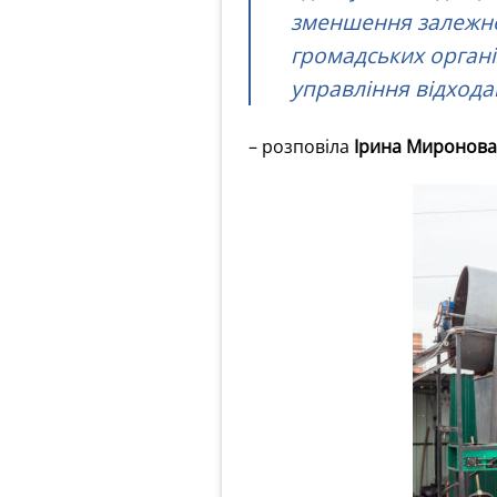
зменшення залежнос
громадських органі
управління відход
– розповіла
Ірина Миронова