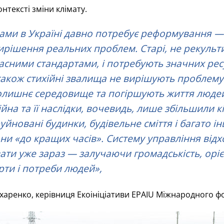
нтексті зміни клімату.
ами в Україні давно потребує реформування — 
ирішення реальних проблем. Старі, не рекульти
сними стандартами, і потребують значних рес
також стихійні звалища не вирішують проблему 
лишнє середовище та погіршують життя людей
на та її наслідки, вочевидь, лише збільшили кі
уйновані будинки, будівельне сміття і багато і
они «до кращих часів». Систему управління від
вати уже зараз — залучаючи громадськість, орі
рти і потреби людей»
,
харенко, керівниця Екоініціативи EPAIU Міжнародного ф