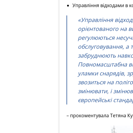
Управління відходами в ко
«Управління відход
орієнтованого на в
регулюються несуча
обслуговування, а 
забруднюють навко
Повномасштабна вій
уламки снарядів, зр
звозиться на поліг
змінювати, і зміню
європейські станда
– прокоментувала Тетяна Ку