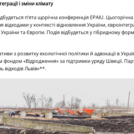
еграції і зміни клімату
дбудеться п’ята щорічна конференція EPAIU. Цьогорічна 
 відходами у контексті відновлення України, євроінтеграц
 України та Європи. Подія відбудеться у гібридному фор
іативи з розвитку екологічної політики й адвокації в Украї
 фондом «Відродження» за підтримки уряду Швеції. Пар
ь відходів Львів»**.