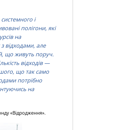
системного і
вовані полігони, які
урсів на
з відходами, але
, що живуть поруч.
лькість відходів —
ншого, що так само
ходами потрібно
єнтуючись на
онду «Відродження».