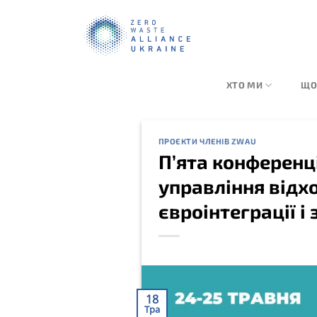
Skip
to
content
ХТО МИ
ЩО
ПРОЄКТИ ЧЛЕНІВ ZWAU
П’ята конференц
управління відхо
євроінтеграції і
18
Тра