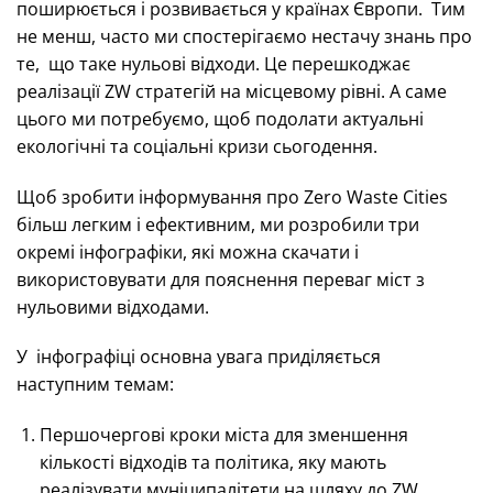
поширюється і розвивається у країнах Європи. Тим
не менш, часто ми спостерігаємо нестачу знань про
те, що таке нульові відходи. Це перешкоджає
реалізації ZW стратегій на місцевому рівні. А саме
цього ми потребуємо, щоб подолати актуальні
екологічні та соціальні кризи сьогодення.
Щоб зробити інформування про Zero Waste Cities
більш легким і ефективним, ми розробили три
окремі інфографіки, які можна скачати і
використовувати для пояснення переваг міст з
нульовими відходами.
У інфографіці основна увага приділяється
наступним темам:
Першочергові кроки міста для зменшення
кількості відходів та політика, яку мають
реалізувати муніципалітети на шляху до ZW