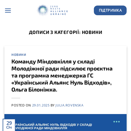
Skip
ПІДТРИМКА
to
content
ДОПИСИ З КАТЕГОРІЇ:
НОВИНИ
НОВИНИ
Команду Міндовкілля у складі
Молодіжної ради підсилює проєктна
та програмна менеджерка ГС
«Український Альянс Нуль Відходів»,
Ольга Білоніжка.
POSTED ON
29.01.2025
BY
JULIA.ROVENSKA
29
Січ