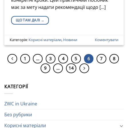
має за мету надати рекомендації щодо […]
ЩО ТАМ ДАЛІ
→
Категорія:
Корисні матеріали
,
Новини
Коментувати
1
…
3
4
5
6
7
8
9
…
14
КАТЕГОРІЇ
ZWC in Ukraine
Без рубрики
Корисні матеріали