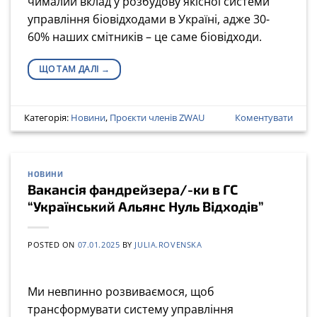
чималий вклад у розбудову якісної системи
управління біовідходами в Україні, адже 30-
60% наших смітників – це саме біовідходи.
ЩО ТАМ ДАЛІ
→
Категорія:
Новини
,
Проєкти членів ZWAU
Коментувати
НОВИНИ
Вакансія фандрейзера/-ки в ГС
“Український Альянс Нуль Відходів”
POSTED ON
07.01.2025
BY
JULIA.ROVENSKA
Ми невпинно розвиваємося, щоб
трансформувати систему управління