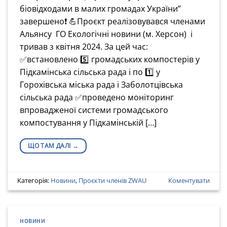
біовідходами в малих громадах України”
завершено❗️ 💪Проєкт реалізовувався членами
Альянсу ГО Екологічні новини (м. Херсон) і
тривав з квітня 2024. За цей час:
✅встановлено 5️⃣ громадських компостерів у
Підкамінська сільська рада і по 1️⃣ у
Горохівська міська рада і Заболотцівська
сільська рада ✅проведено моніторинг
впровадженої системи громадського
компостування у Підкамінській […]
ЩО ТАМ ДАЛІ
→
Категорія:
Новини
,
Проєкти членів ZWAU
Коментувати
НОВИНИ