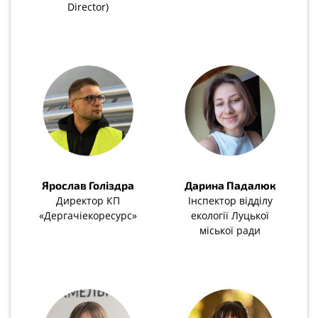
Director)
Ярослав Голіздра
Дарина Падалюк
Директор КП
Інспектор відділу
«Дергачіекоресурс»
екології Луцької
міської ради