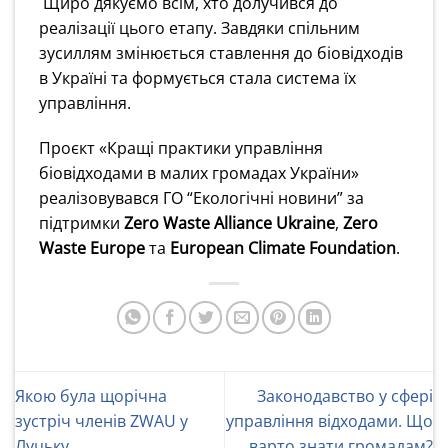
Щиро дякуємо всім, хто долучився до
реалізації цього етапу. Завдяки спільним
зусиллям змінюється ставлення до біовідходів
в Україні та формується стала система їх
управління.
Проєкт «Кращі практики управління
біовідходами в малих громадах України»
реалізовувався ГО “Екологічні новини” за
підтримки
Zero Waste Alliance Ukraine
,
Zero
Waste Europe
та
European Climate Foundation
.
Якою була щорічна
Законодавство у сфері
зустріч членів ZWAU у
управління відходами. Що
Луцьку
варто знати громадам?