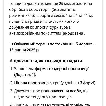
товщина дошки не менше 25 мм; екологічна
обробка з обох сторін (без хімічних
розчинників); габарити секції: 1 м × 1 м × 1 м;
наявність кришки та системи легкого
добування компосту; фурнітура з
антикорозійним покриттям (анодована).
📅
Очікуваний термін постачання
:
15 червня –
15 липня 2025 р.
📄 ДОКУМЕНТИ, ЯКІ НЕОБХІДНО НАДАТИ:
Заповнена
форма тендерної пропозиції
(Додаток 1).
Цінова пропозиція
у грн (у довільній формі).
Документ про
повноваження особи
, що
підписує тендерну пропозицію.
Довідки, що підтверджують відповідність