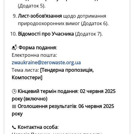
(Додаток 5).
Лист-зобов’язання
щодо дотримання
природоохоронних вимог (Додаток 6).
Відомості про Учасника
(Додаток 7).
📬
Форма подання
:
Електронна пошта:
zwaukraine@zerowaste.org.ua
Тема листа:
[Тендерна пропозиція,
Компостери]
🕒
Кінцевий термін подання
:
02 червня 2025
року (включно)
📅
Оголошення результатів
:
06 червня 2025
року
📞
Контактна особа
: