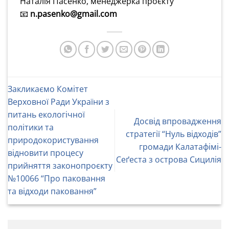
Наталія Пасенко, менеджерка проєкту
📧
n.pasenko@gmail.com
Закликаємо Комітет
Верховної Ради України з
питань екологічної
Досвід впровадження
політики та
стратегії “Нуль відходів”
природокористування
громади Калатафімі-
відновити процесу
Сеґеста з острова Сицилія
прийняття законопроєкту
№10066 “Про паковання
та відходи паковання”