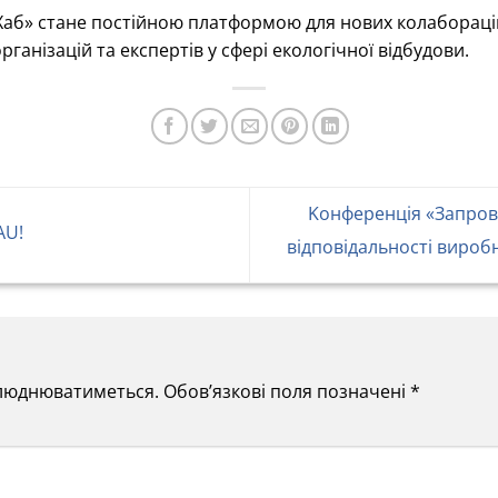
аб» стане постійною платформою для нових колаборацій
рганізацій та експертів у сфері екологічної відбудови.
Kонференція «Запро
AU!
відповідальності вироб
илюднюватиметься.
Обов’язкові поля позначені
*