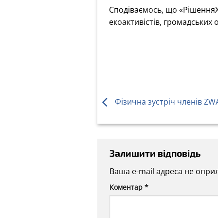
Сподіваємось, що «РішенняХ
екоактивістів, громадських о
Фізична зустріч членів ZW
Залишити відповідь
Ваша e-mail адреса не опр
Alternative:
Коментар
*