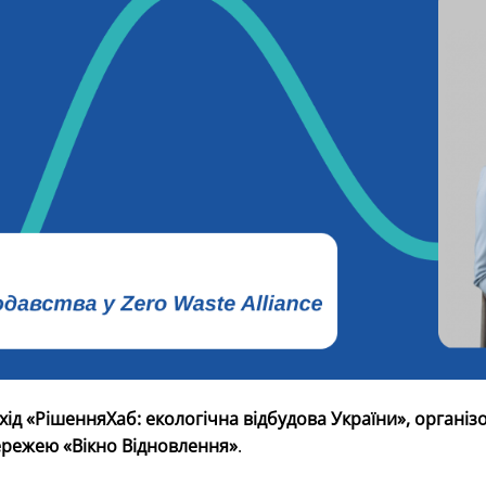
хід «РішенняХаб: екологічна відбудова України»
, організ
ережею «Вікно Відновлення»
.