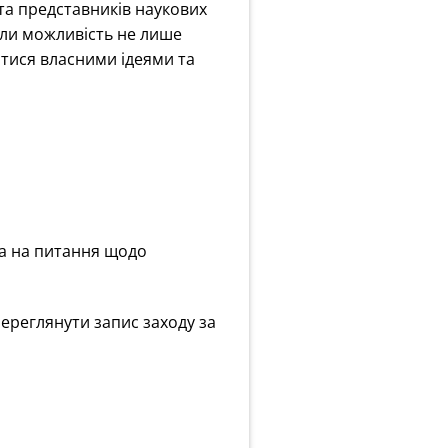
 та представників наукових
али можливість не лише
итися власними ідеями та
ала на питання щодо
переглянути запис заходу за