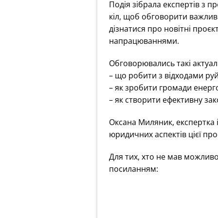
Подія зібрала експертів з п
кіл, щоб обговорити важлив
дізнатися про новітні проєк
напрацюваннями.
Обговорювались такі актуал
– що робити з відходами руй
– як зробити громади енер
– як створити ефективну за
Оксана Миляник, експертка і
юридичних аспектів цієї пр
Для тих, хто не мав можливо
посиланням: