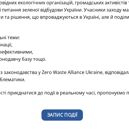
ровідних екологічних організацій, громадських активістів
і питання зеленої відбудови України. Учасники заходу м
ти та рішення, що впроваджуються в Україні, але й поділ
ьні теми:
нації,
гоефективними,
конодавчу базу тощо.
з законодавства у Zero Waste Alliance Ukraine, відповід
облематики.
сті приєднатися до події в реальному часі, пропонуємо 
ЗАПИС ПОДІЇ