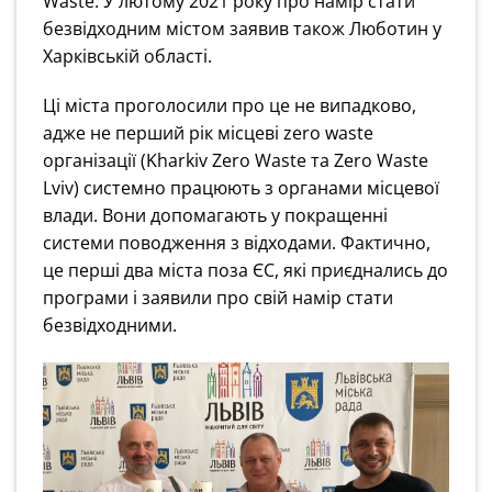
Waste. У лютому 2021 року про намір стати
безвідходним містом заявив також Люботин у
Харківській області.
Ці міста проголосили про це не випадково,
адже не перший рік місцеві zero waste
організації (Kharkiv Zero Waste та Zero Waste
Lviv) системно працюють з органами місцевої
влади. Вони допомагають у покращенні
системи поводження з відходами. Фактично,
це перші два міста поза ЄС, які приєднались до
програми і заявили про свій намір стати
безвідходними.