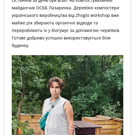
Останнім за день був візит на компостувальний
майданчик ОСББ Лазаренка. Дерев’яні компостери
українського виробництва від Zhoglo workshop вже
майже рік збирають органічні відходи та
переробляють їх у біогумус за допомогою черв’яків.
Готове добриво успішно використовується біля
будинку.