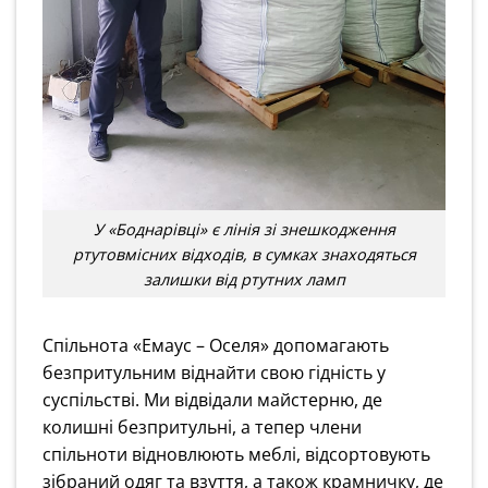
У «Боднарівці» є лінія зі знешкодження
ртутовмісних відходів, в сумках знаходяться
залишки від ртутних ламп
Спільнота «Емаус – Оселя» допомагають
безпритульним віднайти свою гідність у
суспільстві. Ми відвідали майстерню, де
колишні безпритульні, а тепер члени
спільноти відновлюють меблі, відсортовують
зібраний одяг та взуття, а також крамничку, де