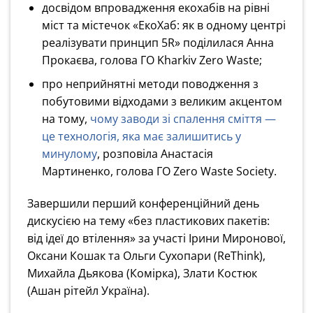
досвідом впровадження екохабів на рівні
міст та містечок «ЕкоХаб: як в одному центрі
реалізувати принцип 5R» поділилася Анна
Прокаєва, голова ГО Kharkiv Zero Waste;
про неприйнятні методи поводження з
побутовими відходами з великим акцентом
на тому,
чому заводи зі спалення сміття —
це технологія, яка має залишитись у
минулому
, розповіла Анастасія
Мартиненко, голова ГО Zero Waste Society.
Завершили перший конференційний день
дискусією на тему «без пластикових пакетів:
від ідеї до втілення» за участі Ірини Миронової,
Оксани Кошак та Ольги Сухопари (ReThink),
Михайла Дьякова (Комірка),
Злати Костюк
(Ашан рітейл Україна).