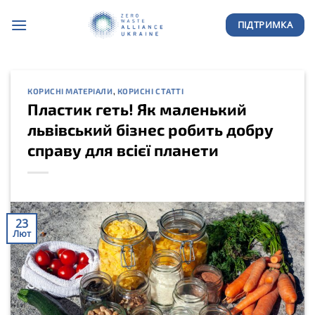
Skip
ПІДТРИМКА
to
content
КОРИСНІ МАТЕРІАЛИ
,
КОРИСНІ СТАТТІ
Пластик геть! Як маленький
львівський бізнес робить добру
справу для всієї планети
23
Лют