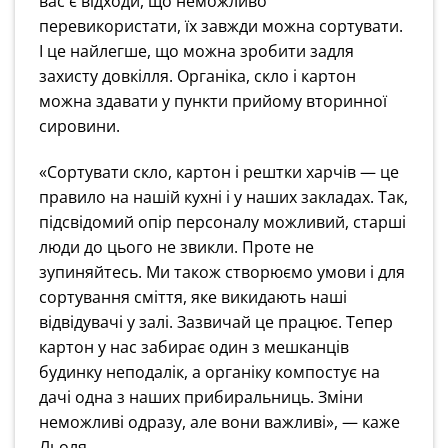
вас є відходи, що неможливо
перевикористати, їх завжди можна сортувати.
І це найлегше, що можна зробити задля
захисту довкілля. Органіка, скло і картон
можна здавати у пункти прийому вторинної
сировини.
«Сортувати скло, картон і рештки харчів — це
правило на нашій кухні і у наших закладах. Так,
підсвідомий опір персоналу можливий, старші
люди до цього не звикли. Проте не
зупиняйтесь. Ми також створюємо умови і для
сортування сміття, яке викидають наші
відвідувачі у залі. Зазвичай це працює. Тепер
картон у нас забирає один з мешканців
будинку неподалік, а органіку компостує на
дачі одна з наших прибиральниць. Зміни
неможливі одразу, але вони важливі», — каже
Льоля.