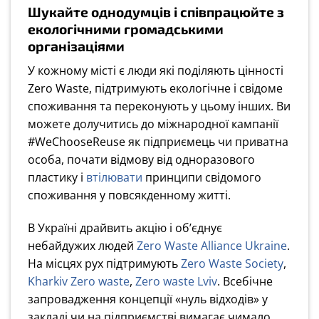
Шукайте однодумців і співпрацюйте з
екологічними громадськими
організаціями
У кожному місті є люди які поділяють цінності
Zero Waste, підтримують екологічне і свідоме
споживання та переконують у цьому інших. Ви
можете долучитись до міжнародної кампанії
#WeChooseReuse як підприємець чи приватна
особа, почати відмову від одноразового
пластику і
втілювати
принципи свідомого
споживання у повсякденному житті.
В Україні драйвить акцію і об’єднує
небайдужих людей
Zero Waste Alliance Ukraine
.
На місцях рух підтримують
Zero Waste Society
,
Kharkiv Zero waste
,
Zero waste Lviv
. Всебічне
запровадження концепції «нуль відходів» у
закладі чи на підприємстві вимагає чимало