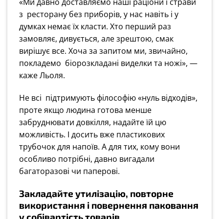
«Ми давно доставляємо наші раціони і страви
з ресторану без приборів, у нас навіть і у
думках немає їх класти. Хто перший раз
замовляє, дивується, але зрештою, смак
вирішує все. Хоча за запитом ми, звичайно,
покладемо біорозкладані виделки та ножі», —
каже Льоля.
Не всі підтримують філософію «нуль відходів»,
проте якщо людина готова менше
забруднювати довкілля, надайте їй цю
можливість. І досить вже пластикових
трубочок для напоїв. А для тих, кому вони
особливо потрібні, давно вигадали
багаторазові чи паперові.
Закладайте утилізацію, повторне
використання і повернення паковання
у собівартість товарів