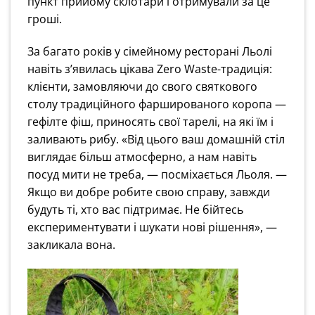
пункт прийому склотари і отримували за це
гроші.
За багато років у сімейному ресторані Льолі
навіть з’явилась цікава Zero Waste-традиція:
клієнти, замовляючи до свого святкового
столу традиційного фаршированого коропа —
гефілте фіш, приносять свої тарелі, на які їм і
заливають рибу. «Від цього ваш домашній стіл
виглядає більш атмосферно, а нам навіть
посуд мити не треба, — посміхається Льоля. —
Якщо ви добре робите свою справу, завжди
будуть ті, хто вас підтримає. Не бійтесь
експериментувати і шукати нові рішення», —
закликала вона.