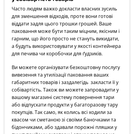
Часто людям важко докласти власних зусиль
для зменшення відходів, проте вони готові
віддати задля цього трошки грошей. Ваше
паковання може бути таким міцним, якісним і
гарним, що його просто не стануть викидати,
а будуть використовувати у якості контейнера
для печива чи коробочки для ґудзиків.
Ви можете організувати безкоштовну послугу
вивезення та утилізації паковання ваших
габаритних товарів і заздалегідь закласти її у
собівартість. Також ви можете запровадити у
вашому магазині систему повернення тари
або відпускати продукти у багаторазову тару
покупців. Так само, як колись всі ходили за
квасом чи сметаною зі своїми баночками та
бідончиками, або здавали порожні пляшки у